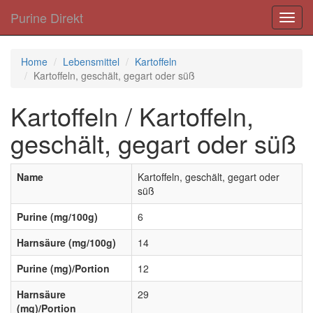
Purine Direkt
Toggl
navig
Home
Lebensmittel
Kartoffeln
Kartoffeln, geschält, gegart oder süß
Kartoffeln / Kartoffeln,
geschält, gegart oder süß
Name
Kartoffeln, geschält, gegart oder
süß
Purine (mg/100g)
6
Harnsäure (mg/100g)
14
Purine (mg)/Portion
12
Harnsäure
29
(mg)/Portion