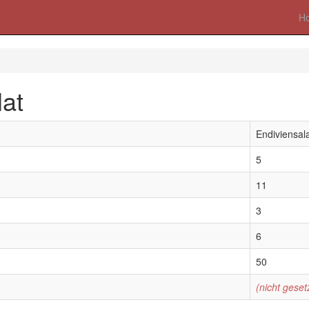
H
at
Endiviensal
5
11
3
6
50
(nicht geset