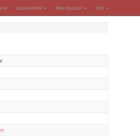
ome
Lebensmittel
Mein Account
Info
at
zt)