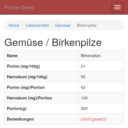
Purine Direkt
Toggl
navig
Home
Lebensmittel
Gemüse
Birkenpilze
Gemüse / Birkenpilze
Name
Birkenpilze
Purine (mg/100g)
21
Harnsäure (mg/100g)
50
Purine (mg)/Portion
42
Harnsäure (mg)/Portion
100
Portion(g)
200
Bemerkungen
(nicht gesetzt)