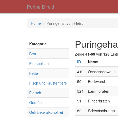
Purine Direkt
Home
Puringehalt von Fleisch
Puringehal
Kategorie
Brot
Zeige
41-60
von
128
Eint
ID
Name
Eierspeisen
419
Ochsenschwanz
Fette
50
Bockwurst
Fisch und Krustentiere
524
Lammbraten
Fleisch
51
Rinderbraten
Gemüse
52
Schweinebraten
Getränke alkoholfrei