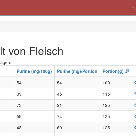
H
t von Fleisch
rägen.
Purine (mg/100g)
Purine (mg)/Portion
Portion(g)
54
54
100
39
45
115
73
91
125
59
74
125
48
60
125